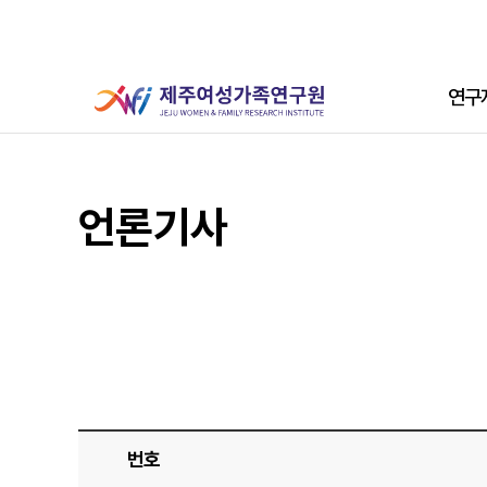
본문 바로가기
주메뉴
연구
서브 콘텐츠
언론기사
번호