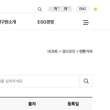
가
가
ENG
연구원소개
ESG경영
원장인사말
HOME > 열린광장 >
언론기사
원장이력
친환경 경영 추진활동
역대원장
실천결의문
목적 및 연혁
사회적 책임경영 추진활동
션 및 비전
사회공헌활동
C I 소개
 회의실 안내
출처
등록일
윤리헌장
홍보 동영상