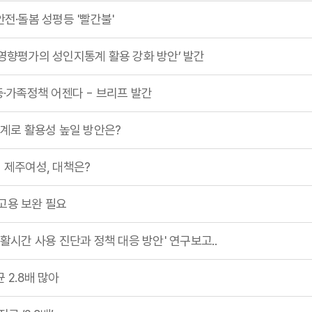
메일링 서비스
안전·돌봄 성평등 '빨간불'
메일링 신청
향평가의 성인지통계 활용 강화 방안’ 발간
·가족정책 어젠다 - 브리프 발간
제주성
제주가
계로 활용성 높일 방안은?
제주양
린 제주여성, 대책은?
용 보완 필요
시간 사용 진단과 정책 대응 방안' 연구보고..
 2.8배 많아