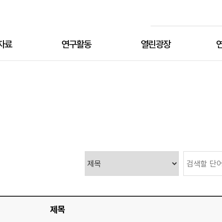
검색
자료
연구활동
열린광장
연구원 공지사항
유관기관 공지사항
여성·시민단체 공유자료
설립
미
층별
제목