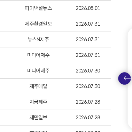
인권헌장
브로슈어
파이낸셜뉴스
2026.08.01
청렴 슬로건
찾아오는 길
청렴서약서
제주환경일보
2026.07.31
윤리·인권 소식
행동강령신고센터
뉴스N제주
2026.07.31
별영향평가센터
족친화지원센터
고객헌장
미디어제주
2026.07.31
성평등교육센터
고객별 맞춤형 서비스 제공
고객 서비스 표준 이행 절차
미디어제주
2026.07.30
제주매일
2026.07.30
경영공시
공개자료
지금제주
2026.07.28
계약정보
신고·문의·제안
제민일보
2026.07.28
공정투명경영