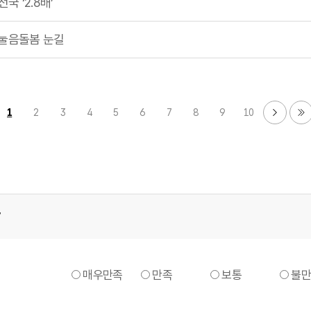
국 ‘2.8배’
수눌음돌봄 눈길
1
2
3
4
5
6
7
8
9
10
7
매우만족
만족
보통
불만